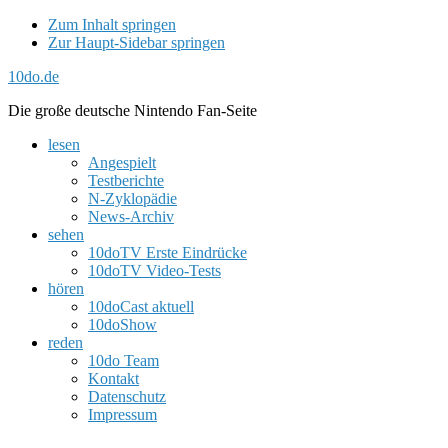
Zum Inhalt springen
Zur Haupt-Sidebar springen
10do.de
Die große deutsche Nintendo Fan-Seite
lesen
Angespielt
Testberichte
N-Zyklopädie
News-Archiv
sehen
10doTV Erste Eindrücke
10doTV Video-Tests
hören
10doCast aktuell
10doShow
reden
10do Team
Kontakt
Datenschutz
Impressum